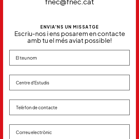
fnec@fnec.cat
ENVIA'NS UN MISSATGE
Escriu-nos i ens posarem en contacte
amb tu el més aviat possible!