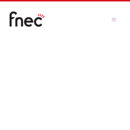
Article
La FNEC guanya
les eleccions al
Claustre