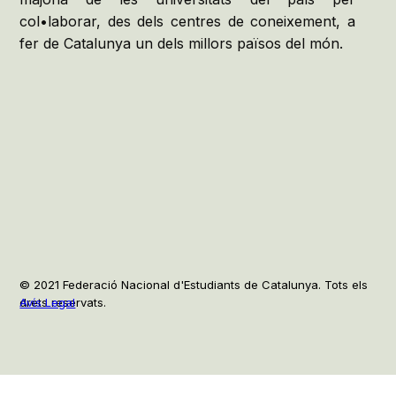
col•laborar, des dels centres de coneixement, a
fer de Catalunya un dels millors països del món.
© 2021 Federació Nacional d'Estudiants de Catalunya. Tots els
drets reservats.
Avís Legal